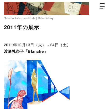
Calo Bookshop and Cafe | Calo Gallery
コ
2011年の展示
ン
テ
ン
2011年12月13日（火）～24日（土）
ツ
渡邊礼奈子「Blanche」
へ
移
動