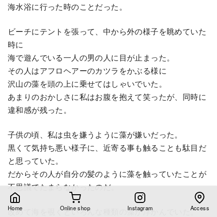
海水浴に行った時のことだった。
ビーチにテントを張って、中から外の様子を眺めていた
時に
海で遊んでいる一人の男の人に目が止まった。
その人はアフロヘアーのカツラをかぶる様に
沢山の藻を頭の上に乗せてはしゃいでいた。
あまりのおかしさに私はお腹を抱えて笑ったが、同時に
違和感が残った。
子供の頃、私は虫を嫌うように藻が嫌いだった。
黒くて気持ち悪い様子に、近寄る事も触ることも駄目だ
と思っていた。
だからその人が自分の髪のように藻を触っていたことが
不思議でたまらなかったのだ。
Home
Online shop
Instagram
Access
改めて海を覗くといろんな種類の藻が浮かんでいた。