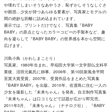
や壊れてしまいそうなあやうさ、恥ずかしそうなしぐさ
や困惑…少女が持つあらゆる要素が、写真家とモデルの
間の絶妙な距離に詰め込まれています。
展示では、プリントだけでなく、写真集『BABY
BABY』の原点となったカラーコピーの手製本など、趣
向を凝らして『BABY BABY』の世界感を本から空間に
広げます。
川島小鳥（かわしまことり）
写真家。1980年生まれ。早稲田大学第一文学部仏文科卒
業後、沼田元氣氏に師事。2006年、第10回新風舎平間
至賞大賞受賞。2007年、受賞作品をまとめた写真集
『BABY BABY』を出版。2010年、佐渡島に住む一人の
少女を撮影した『未来ちゃん』を発表。自主制作写真集
『未来ちゃん』は口コミなどで話題が広がり即完売。
2011年3月、『未来ちゃん』（ナナロク社）、『BABY