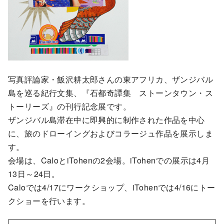
写真評論家・飯沢耕太郎さんの東アフリカ、ザンジバル
島を巡る紀行文集、『石都奇譚集 ストーンタウン・ス
トーリーズ』の刊行記念展です。
ザンジバル島滞在中に即興的に制作された作品を中心
に、旅のドローイングおよびコラージュ作品を展示しま
す。
会場は、CaloとiTohenの2会場。iTohenでの展示は4月
13日～24日。
Caloでは4/17にワークショップ、iTohenでは4/16にトー
クショーを行います。