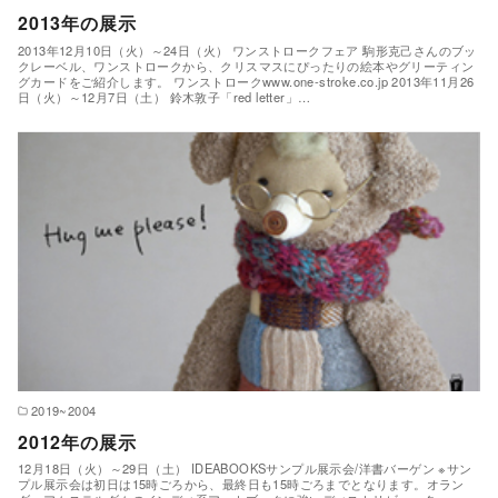
2013年の展示
2013年12月10日（火）～24日（火） ワンストロークフェア 駒形克己さんのブッ
クレーベル、ワンストロークから、クリスマスにぴったりの絵本やグリーティン
グカードをご紹介します。 ワンストロークwww.one-stroke.co.jp 2013年11月26
日（火）～12月7日（土） 鈴木敦子「red letter」…
2019~2004
2012年の展示
12月18日（火）～29日（土） IDEABOOKSサンプル展示会/洋書バーゲン ※サン
プル展示会は初日は15時ごろから、最終日も15時ごろまでとなります。オラン