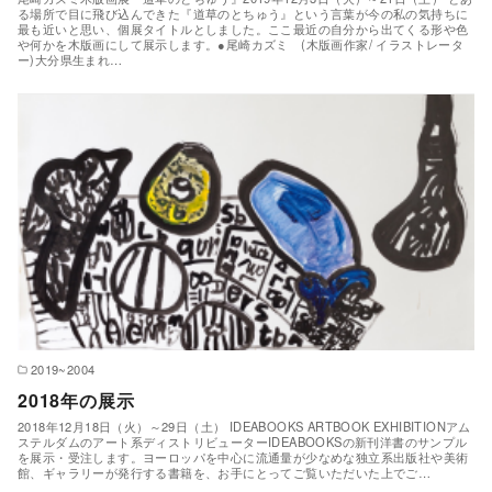
る場所で目に飛び込んできた『道草のとちゅう』という言葉が今の私の気持ちに
最も近いと思い、個展タイトルとしました。ここ最近の自分から出てくる形や色
や何かを木版画にして展示します。●尾崎カズミ (木版画作家/ イラストレータ
ー)大分県生まれ…
2019~2004
2018年の展示
2018年12月18日（火）～29日（土） IDEABOOKS ARTBOOK EXHIBITIONアム
ステルダムのアート系ディストリビューターIDEABOOKSの新刊洋書のサンプル
を展示・受注します。ヨーロッパを中心に流通量が少なめな独立系出版社や美術
館、ギャラリーが発行する書籍を、お手にとってご覧いただいた上でご…