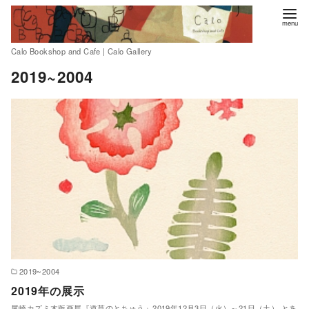
Calo Bookshop and Cafe | Calo Gallery
コ
2019~2004
ン
テ
ン
ツ
へ
移
動
2019~2004
2019年の展示
尾崎カズミ木版画展『道草のとちゅう』2019年12月3日（火）～21日（土） とあ