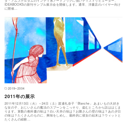
ダ・アムステルダムのインディ系アートブックに強いディストリビューター、
IDEABOOKSの新刊サンプル展示会を開催します。通常、洋書店のバイヤー向け
に開催…
2019~2004
2011年の展示
2011年12月13日（火）～24日（土）渡邊礼奈子「Blanche」 あまいもの大好き
な女の子、おじいさんの魔法のスプーンをこっそり、盗むところから話ははじま
ります。算数の教科書の味は？白い天井の味は？お隣さんの壁の味は？あの夕日
の味は？たくさんのものに、興味をしめし、最終的に彼女の結末は？ウィットと
たくさんの経験…