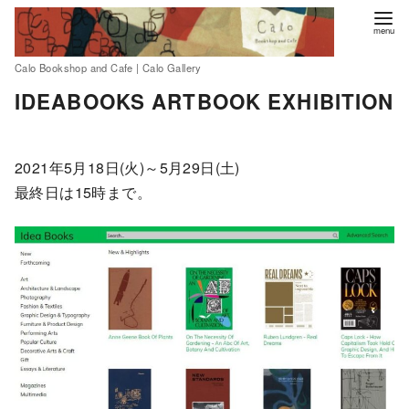
Calo Bookshop and Cafe | Calo Gallery
コ
IDEABOOKS ARTBOOK EXHIBITION
ン
テ
ン
2021年5月18日(火)～5月29日(土)
ツ
最終日は15時まで。
へ
移
動