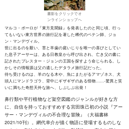
書影をクリックでオ
ンラインショップへ
マルコ・ポーロが『東方見聞録』を発表したのと同じ頃、行っ
てもいない東方世界の旅行記を著した稀代のペテン師、ジョ
ン・マンデヴィル。
世に出るのを厭い、苔と羊歯の庭いじりを唯一の喜びとしてい
た息子アーサーは、ある日教皇から呼び出され、亡き父の書に
記されたプレスター・ジョンの王国を探すよう命じられる。し
かしその情報源は父の遺したデタラメ旅行記だった。
待ち受けるのは、羊のなる木や、魚にまたがるアマゾネス、犬
頭人にマンドラゴラ、背中にギザギザのある怪物……-驚異と笑
いに満ちた奇想天外な旅へ、しぶしぶ出発！
鼻行類や平行植物など架空図鑑のジャンルが好きな方
に、自信を持っておすすめする宮田珠己初の小説『アー
サー・マンデヴィルの不合理な冒険』（大福書林
2021/10刊）。網代幸介が描く物語に登場するものしな