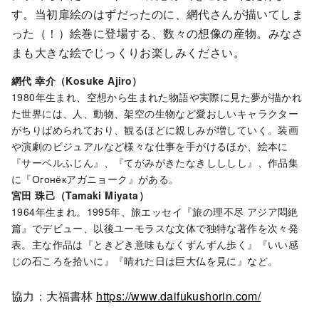
す。当初扉絵のはずだったのに、網代さんが描いてしま
った（！）絵巻に登場する、数々の想像の産物。みなさ
まも大きな絵でじっくりお楽しみください。
網代 幸介（Kosuke Ajiro）
1980年生まれ、空想から生まれた物語や実際に見た夢が描かれ
た世界には、人、動物、架空の生物など愛おしいキャラクター
がちりばめられており、観るほどに親しみが増していく。装画
や演劇のビジュアルなど様々な仕事を手がけるほか、絵本に
『サーベルふじん』、『てがみがきたなきしししし』、作品集
に『Огонёкアガニョーク』がある。
宮田 珠己（Tamaki Miyata）
1964年生まれ。1995年、旅エッセイ『旅の理不尽 アジア悶絶
篇』でデビュー、以後ユーモラスな文体で独特な著作を次々発
表。主な作品は『ときどき意味もなくずんずん歩く』『いい感
じの石ころを拾いに』『晴れた日は巨大仏を見に』など。
協力：大福書林
https://www.daifukushorin.com/