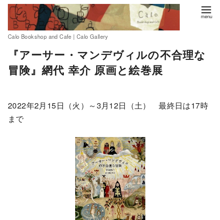
Calo Bookshop and Cafe | Calo Gallery
コ
『アーサー・マンデヴィルの不合理な
ン
冒険』網代 幸介 原画と絵巻展
テ
ン
ツ
2022年2月15日（火）～3月12日（土） 最終日は17時
へ
まで
移
動