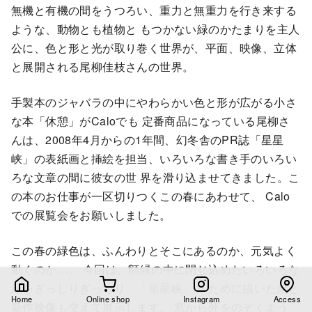
無機と有機の間をうつろい、重力と無重力を行き来する
ような、動物とも植物と もつかない緑のかたまりを主人
公に、色と形と光が取り巻く世界が、平面、映像、立体
と展開される尾柳佳枝さんの世界。
手製本のジャバラの中にやわらかい色と形が広がる小さ
な本「休憩」がCaloでも 定番商品になっている尾柳さ
んは、2008年4月からの1年間、幻冬舎のPR誌「星星
峡」の表紙画と挿絵を担当、いろいろな書き手のいろい
ろな文章の間に彼女の世 界を滑り込ませてきました。こ
の本のお仕事が一区切りつくこの春にあわせて、 Calo
での展覧会をお願いしました。
この春の緑色は、ふんわりとそこにあるのか、元気よく
動くのか…。 今回は、額縁の中に閉じ込めたいろいろな
緑をぎっしりぎっちり、「星星峡」の ために描いた絵と
Home
Online shop
Instagram
Access
新作映像も交えて展示します。 窓から外をのぞくよう