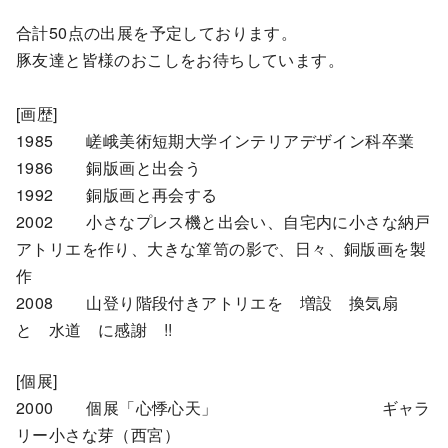
合計50点の出展を予定しております。
豚友達と皆様のおこしをお待ちしています。
[画歴]
1985 嵯峨美術短期大学インテリアデザイン科卒業
1986 銅版画と出会う
1992 銅版画と再会する
2002 小さなプレス機と出会い、自宅内に小さな納戸
アトリエを作り、大きな箪笥の影で、日々、銅版画を製
作
2008 山登り階段付きアトリエを 増設 換気扇
と 水道 に感謝 !!
[個展]
2000 個展「心悸心天」 ギャラ
リー小さな芽（西宮）