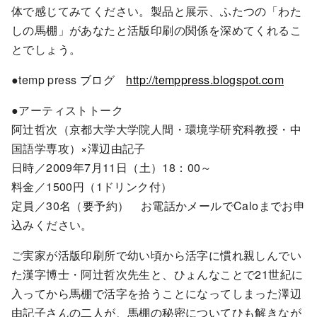
体で感じてみてください。製品と展示、ふたつの「わた
しの馬棚」があなたと活版印刷の関係を深めてくれるこ
とでしょう。
●temp press ブログ
http://temppress.blogspot.com
●アーティストトーク
阿辻哲次（京都大学大学院人間・環境学研究科教授・中
国語学専攻）×澤辺由記子
日時／2009年7月11日（土）18：00～
料金／1500円（1ドリンク付）
定員／30名（要予約） お電話かメールでCaloまでお申
込みください。
ご実家が活版印刷所で幼い頃から活字に慣れ親しんでい
た漢字博士・阿辻哲次先生と、ひょんなことで21世紀に
入ってから馬棚で活字を拾うことになってしまった澤辺
由記子さんの二人が、馬棚の秘密についてひも解きなが