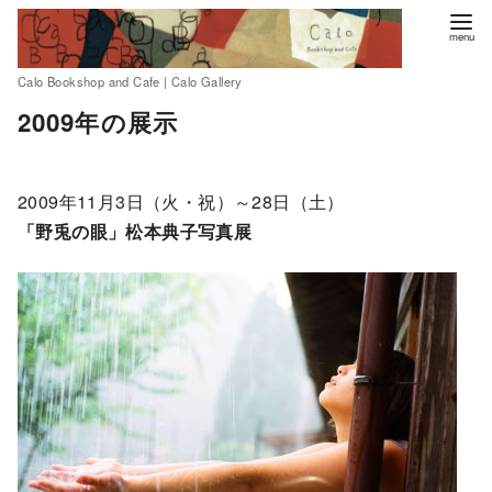
Calo Bookshop and Cafe | Calo Gallery
コ
2009年の展示
ン
テ
ン
2009年11月3日（火・祝）～28日（土）
ツ
「野兎の眼」松本典子写真展
へ
移
動