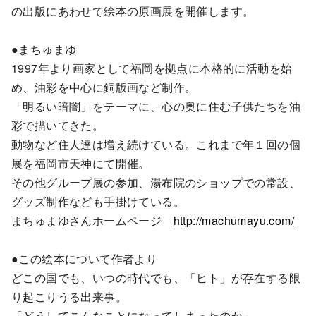
の出版にあわせて絵本の原画展を開催します。
●まちゅまゆ
1997年より画家として福岡を拠点に本格的に活動を始
め、油彩を中心に銅版画など制作。
「明るい暗闇」をテーマに、心の奥に住む子供たちを油
彩で描いてきた。
動物など住人達は増え続けている。これまで年１回の個
展を福岡市天神にて開催。
その他グループ展の参加、湯布院のショップでの常設、
グッズ制作なども手掛けている。
まちゅまゆさんホームページ
http://machumayu.com/
●この絵本について作者より
どこの国でも、いつの時代でも、「ヒト」が存在する限
り起こりうる出来事。
「どうしてこんなことになってしまったのか」