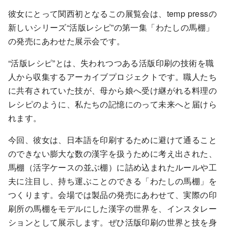
彼女にとって関西初となるこの展覧会は、temp pressの
新しいシリーズ“活版レシピ”の第一集「わたしの馬棚」
の発売にあわせた展示会です。
“活版レシピ”とは、失われつつある活版印刷の技術を職
人から収集するアーカイブプロジェクトです。職人たち
に共有されていた技が、母から娘へ受け継がれる料理の
レシピのように、私たちの記憶にのって未来へと届けら
れます。
今回、彼女は、日本語を印刷するために避けて通ること
のできない膨大な数の漢字を扱うために考え出された、
馬棚（活字ケースの並ぶ棚）に詰め込まれたルールや工
夫に注目し、持ち運ぶことのできる「わたしの馬棚」を
つくります。会場では製品の発売にあわせて、実際の印
刷所の馬棚をモデルにした漢字の世界を、インスタレー
ションとして展示します。ぜひ活版印刷の世界と技を身