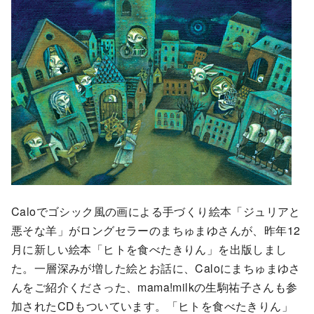
Caloでゴシック風の画による手づくり絵本「ジュリアと
悪そな羊」がロングセラーのまちゅまゆさんが、昨年12
月に新しい絵本「ヒトを食べたきりん」を出版しまし
た。一層深みが増した絵とお話に、Caloにまちゅまゆさ
んをご紹介くださった、mama!milkの生駒祐子さんも参
加されたCDもついています。「ヒトを食べたきりん」