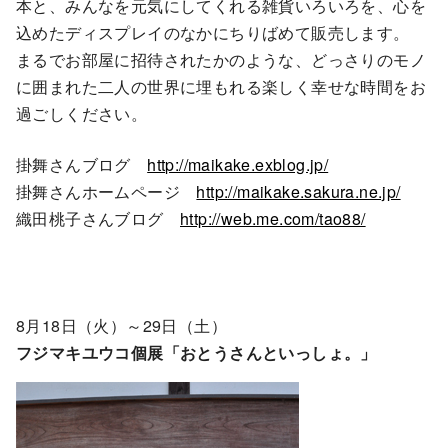
本と、みんなを元気にしてくれる雑貨いろいろを、心を
込めたディスプレイのなかにちりばめて販売します。
まるでお部屋に招待されたかのような、どっさりのモノ
に囲まれた二人の世界に埋もれる楽しく幸せな時間をお
過ごしください。
掛舞さんブログ
http://maikake.exblog.jp/
掛舞さんホームページ
http://maikake.sakura.ne.jp/
織田桃子さんブログ
http://web.me.com/tao88/
8月18日（火）～29日（土）
フジマキユウコ個展「おとうさんといっしょ。」