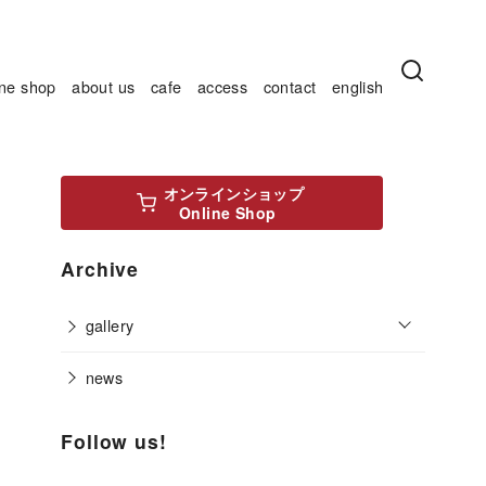
ine shop
about us
cafe
access
contact
english
オンラインショップ
Online Shop
Archive
o
gallery
p
e
n
news
Follow us!
Bluesky
Instagram
Facebook
X