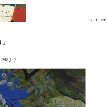
home
onl
り」
は17時まで