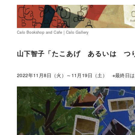
Calo Bookshop and Cafe | Calo Gallery
コ
ン
山下智子「たこあげ あるいは つ
テ
ン
ツ
2022年11月8日（火）～11月19日（土） ※最終日
へ
移
動