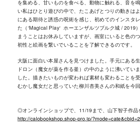
を集める、甘いものを食べる、動物に触れる、音を
い私はひとり遊びの中で、たこあげとつりの動きは
にある期待と誘惑の呪術を感じ、初めてのインスタレ
た（‘Magical Play‘ ホーエンザルツブルク城 /
まうことはお休みしていますが、画室にいると色の
初性と絵画を繋いでいることを了解できるのです。
大阪に面白い本屋さんを見つけました。手元にある
ドロン（魔女が薬を作る釜）の中のように沸いてい
した。描きたいものが変われば素材も変わることを
むかし魔女だと思っていた柳川杏美さんの和紙を今
◎オンラインショップで、11/19まで、山下智子作
http://calobookshop.shop-pro.jp/?mode=cate&cbid