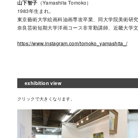
山下智子
（Yamashita Tomoko）
1983年生まれ。
東京藝術大学絵画科油画専攻卒業、同大学院美術研究
奈良芸術短期大学洋画コース非常勤講師、近畿大学
https://www.instagram.com/tomoko_yamashita_/
exhibition view
クリックで大きくなります。