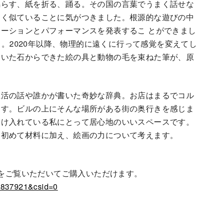
鳴らす、紙を折る、踊る。その国の言葉でうまく話せな
よく似ていることに気がつきました。根源的な遊びの中
ーションとパフォーマンスを発表するこ とができまし
 2019）。2020年以降、物理的に遠くに行って感覚を変えてし
ついた石からできた絵の具と動物の毛を束ねた筆が、原
生活の話や誰かが書いた奇妙な辞典。お店はまるでコル
ます。ビルの上にそんな場所がある街の奥行きを感じま
受け入れている私にとって居心地のいいスペースです。
回初めて材料に加え、絵画の力について考えます。
品をご覧いただいてご購入いただけます。
=2837921&csid=0