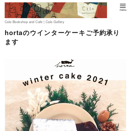
Calo Bookshop and Cafe | Calo Gallery
コ
hortaのウインターケーキご予約承り
ン
ます
テ
ン
ツ
へ
移
動