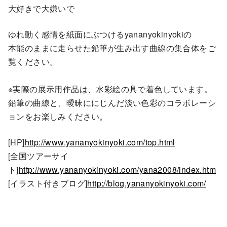
大好きで大嫌いで
ゆれ動く感情を紙面にぶつけるyananyokinyokiの
本能のままに走らせた鉛筆が生み出す曲線の集合体をご
覧ください。
※実際の展示用作品は、水彩絵の具で着色しています。
鉛筆の曲線と、曖昧ににじんだ淡い色彩のコラボレーシ
ョンをお楽しみください。
[HP]
http://www.yananyokinyoki.com/top.html
[全国ツアーサイ
ト]
http://www.yananyokinyoki.com/yana2008/index.htm
[イラスト付きブログ]
http://blog.yananyokinyoki.com/