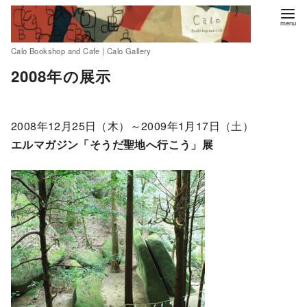
Calo Bookshop and Cafe | Calo Gallery
コ
2008年の展示
ン
テ
ン
2008年12月25日（木）～2009年1月17日（土）
ツ
エルマガジン「そうだ聖地へ行こう」展
へ
移
動