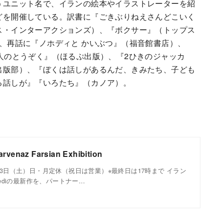
うユニット名で、イランの絵本やイラストレーターを紹
どを開催している。訳書に『ごきぶりねえさんどこいく
ス・インターアクションズ）、『ボクサー』（トップス
ど、再話に『ノホディと かいぶつ』（福音館書店）、
0人のとうぞく』（ほるぷ出版）、『2ひきのジャッカ
出版部）、『ぼくは話しがあるんだ、きみたち、子ども
る話しが』『いろたち』（カノア）。
arvenaz Farsian Exhibition
月13日（土）日・月定休（祝日は営業）※最終日は17時まで イラン
ahediの最新作を、パートナー…