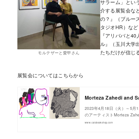
サラーム」とい
介する展覧会な
の？』（ブルー
タジオHR）な
『アリババと4
ル』（玉川大学
たちだけが信じ
モルテザーと愛甲さん
展覧会についてはこちらから
Morteza Zahedi and S
2023年4月18日（火）～5
のアーティストMorteza Z
www.calobookshop.com