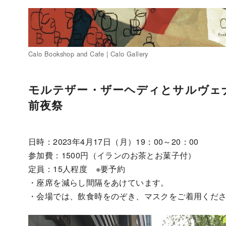
Calo Bookshop and Cafe | Calo Gallery
コ
ン
モルテザー・ザーヘディとサルヴェ
テ
前夜祭
ン
ツ
へ
日時：2023年4月17日（月）19：00～20：00
移
参加費：1500円（イランのお茶とお菓子付）
動
定員：15人程度 ※要予約
・座席を減らし間隔をあけています。
・会場では、飲食時をのぞき、マスクをご着用くだ