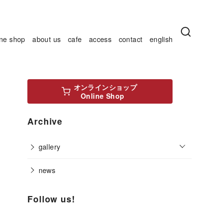
ine shop
about us
cafe
access
contact
english
オンラインショップ
Online Shop
Archive
o
gallery
p
e
n
news
Follow us!
Bluesky
Instagram
Facebook
X