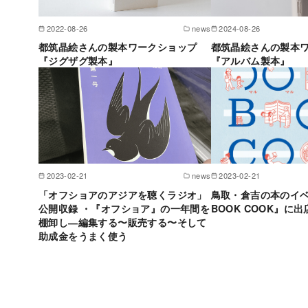
2022-08-26
news
2024-08-26
都筑晶絵さんの製本ワークショップ
都筑晶絵さんの製本
『ジグザグ製本』
『アルバム製本』
2023-02-21
news
2023-02-21
「オフショアのアジアを聴くラジオ」
鳥取・倉吉の本のイ
公開収録 ・『オフショア』の一年間を
BOOK COOK』に
棚卸し―編集する〜販売する〜そして
助成金をうまく使う