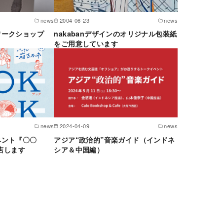
news
2004-06-23
news
ワークショップ
nakabanデザインのオリジナル包装紙
をご用意しています
news
2024-04-09
news
ベント『〇〇
アジア“政治的”音楽ガイド（インドネ
出店します
シア＆中国編）