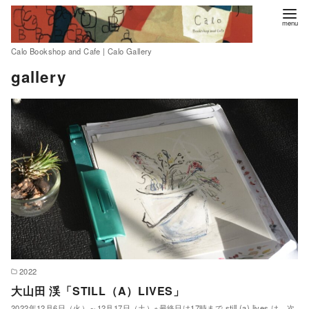
Calo Bookshop and Cafe | Calo Gallery
コ
gallery
ン
テ
ン
ツ
へ
移
動
2022
大山田 渓「STILL（A）LIVES」
2022年12月6日（火）～12月17日（土）※最終日は17時まで still (a) lives は、次