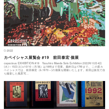
2022
カペイシャス展覧会 #19 前田泰宏 個展
capacious EXHIBITION #19 Yasuhiro Maeda Solo Exhibition 2022年10月4日
(火)～15日(土)※10/10（月/祝）は18時まで営業。最終日は17時まで。 この度カ
ペイシャスでは、前田泰宏（b.1970～)の個展を開催いたします。前田は旅先で自
ら撮影した風景写…