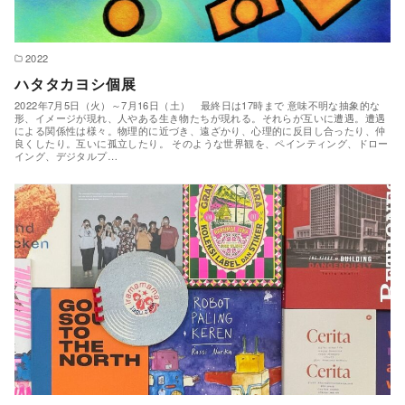
2022
ハタタカヨシ個展
2022年7月5日（火）～7月16日（土） 最終日は17時まで 意味不明な抽象的な
形、イメージが現れ、人やある生き物たちが現れる。それらが互いに遭遇。遭遇
による関係性は様々。物理的に近づき、遠ざかり、心理的に反目し合ったり、仲
良くしたり。互いに孤立したり。 そのような世界観を、ペインティング、ドロー
イング、デジタルプ…