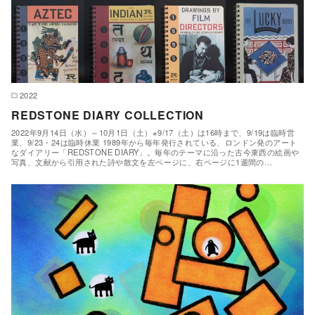
2022
REDSTONE DIARY COLLECTION
2022年9月14日（水）～10月1日（土）※9/17（土）は16時まで、9/19は臨時営
業、9/23・24は臨時休業 1989年から毎年発行されている、ロンドン発のアート
なダイアリー「REDSTONE DIARY」。毎年のテーマに沿った古今東西の絵画や
写真、文献から引用された詩や散文を左ページに、右ページに1週間の…