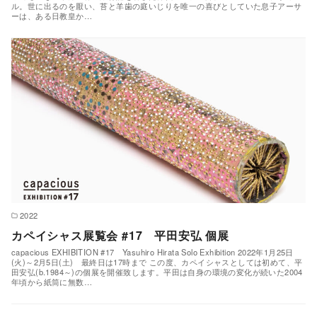
ル。世に出るのを厭い、苔と羊歯の庭いじりを唯一の喜びとしていた息子アーサ
ーは、ある日教皇か…
2022
カペイシャス展覧会 #17 平田安弘 個展
capacious EXHIBITION #17 Yasuhiro Hirata Solo Exhibition 2022年1月25日
(火)～2月5日(土) 最終日は17時まで この度、カペイシャスとしては初めて、平
田安弘(b.1984～)の個展を開催致します。平田は自身の環境の変化が続いた2004
年頃から紙筒に無数…