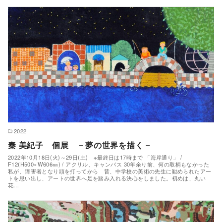
2022
秦 美紀子 個展 －夢の世界を描く－
2022年10月18日(火)～29日(土) ※最終日は17時まで 「海岸通り」 /
F12(H500×W606㎜) / アクリル、キャンバス 30年余り前、何の取柄もなかった
私が、障害者となり頭を打ってから 昔、中学校の美術の先生に勧められたアー
トを思い出し、アートの世界へ足を踏み入れる決心をしました。初めは、丸い
花…