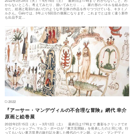
2022年3月29日（火）～4月16日（土） 最終日は17時まで わからないこと、わ
からないところ。考えてみたり、描いてみたり．．。 家の形のパネルを組み合わ
せた、絵画と彫刻のあいだのような半立体の作品を作りつづけている、キタミノ
ルさん。Caloでは、3年ぶり5回目の個展になります。これまでとは全く違う新作
も出品予定…
2022
『アーサー・マンデヴィルの不合理な冒険』網代 幸介
原画と絵巻展
2022年2月15日（火）～3月12日（土） 最終日は17時まで 書影をクリックでオ
ンラインショップへ マルコ・ポーロが『東方見聞録』を発表したのと同じ頃、行
ってもいない東方世界の旅行記を著した稀代のペテン師、ジョン・マンデヴィ