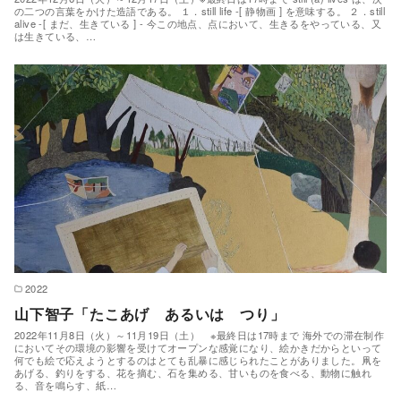
の二つの言葉をかけた造語である。 １．still life -[ 静物画 ] を意味する。 ２．still
alive -[ まだ、生きている ] - 今この地点、点において、生きるをやっている、又
は生きている、…
2022
山下智子「たこあげ あるいは つり」
2022年11月8日（火）～11月19日（土） ※最終日は17時まで 海外での滞在制作
においてその環境の影響を受けてオープンな感覚になり、絵かきだからといって
何でも絵で応えようとするのはとても乱暴に感じられたことがありました。凧を
あげる、釣りをする、花を摘む、石を集める、甘いものを食べる、動物に触れ
る、音を鳴らす、紙…