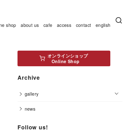
ine shop
about us
cafe
access
contact
english
オンラインショップ
Online Shop
Archive
o
gallery
p
e
n
news
Follow us!
Bluesky
Instagram
Facebook
X