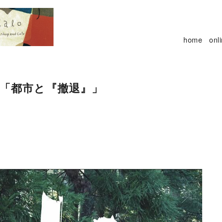
home
onl
ン「都市と『撤退』」