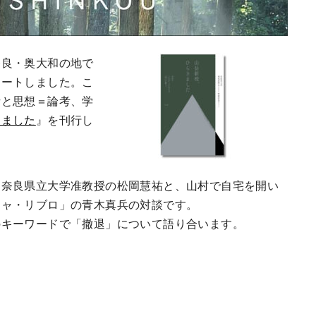
奈良・奥大和の地で
タートしました。こ
析と思想＝論考、学
きました
』を刊行し
る奈良県立大学准教授の松岡慧祐と、山村で自宅を開い
チャ・リブロ」の青木真兵の対談です。
のキーワードで「撤退」について語り合います。