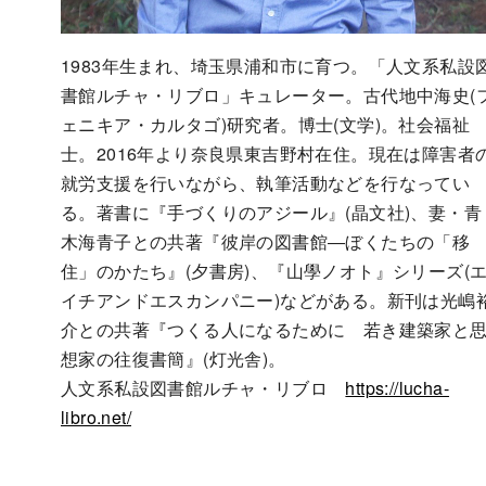
1983年生まれ、埼玉県浦和市に育つ。「人文系私設
書館ルチャ・リブロ」キュレーター。古代地中海史(
ェニキア・カルタゴ)研究者。博士(文学)。社会福祉
士。2016年より奈良県東吉野村在住。現在は障害者
就労支援を行いながら、執筆活動などを行なってい
る。著書に『手づくりのアジール』(晶文社)、妻・青
木海青子との共著『彼岸の図書館―ぼくたちの「移
住」のかたち』(夕書房)、『山學ノオト』シリーズ(
イチアンドエスカンパニー)などがある。新刊は光嶋
介との共著『つくる人になるために 若き建築家と
想家の往復書簡』(灯光舎)。
人文系私設図書館ルチャ・リブロ
https://lucha-
libro.net/