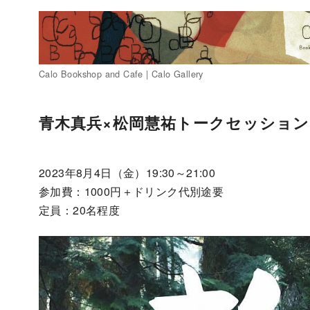
Calo Bookshop and Cafe | Calo Gallery
コ
ン
青木真兵×松岡慧祐トークセッショ
テ
ン
ツ
2023年8月4日（金）19:30～21:00
へ
参加費：1000円＋ドリンク代別途要
移
定員：20名程度
動