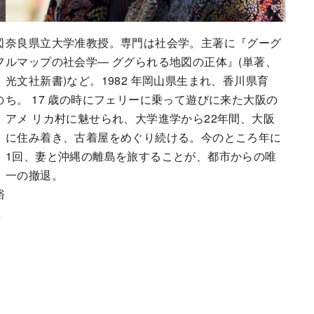
図
奈良県立大学准教授。専門は社会学。主著に『グーグ
フ
ルマップの社会学― ググられる地図の正体』(単著、
光文社新書)など。1982 年岡山県生まれ、香川県育
の
ち。 17 歳の時にフェリーに乗って遊びに来た大阪の
アメ リカ村に魅せられ、大学進学から22年間、大阪
に住み着き、古着屋をめぐり続ける。今のところ年に
1回、妻と沖縄の離島を旅することが、都市からの唯
エ
一の撤退。
裕
思