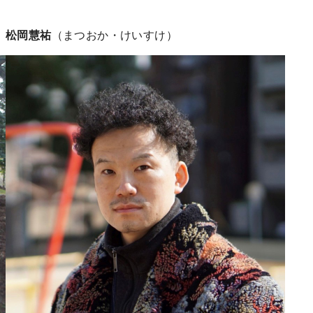
松岡慧祐
（まつおか・けいすけ）