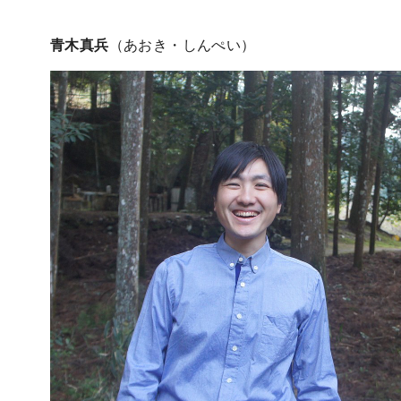
青木真兵
（あおき・しんぺい）